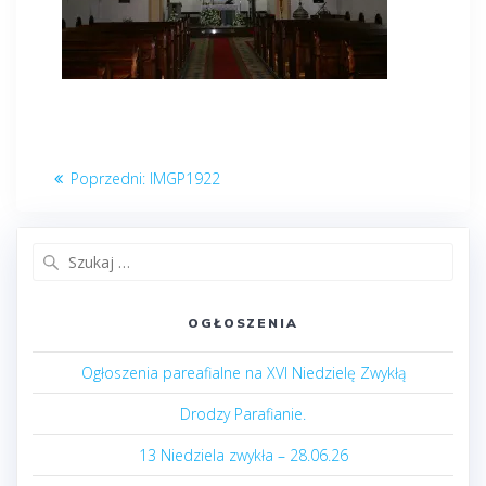
Nawigacja
Poprzedni
Poprzedni:
IMGP1922
wpisu
post:
Szukaj:
OGŁOSZENIA
Ogłoszenia pareafialne na XVI Niedzielę Zwykłą
Drodzy Parafianie.
13 Niedziela zwykła – 28.06.26