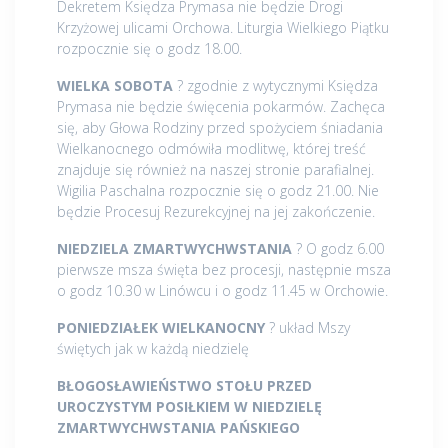
Dekretem Księdza Prymasa nie będzie Drogi
Krzyżowej ulicami Orchowa. Liturgia Wielkiego Piątku
rozpocznie się o godz 18.00.
WIELKA SOBOTA
? zgodnie z wytycznymi Księdza
Prymasa nie będzie święcenia pokarmów. Zachęca
się, aby Głowa Rodziny przed spożyciem śniadania
Wielkanocnego odmówiła modlitwę, której treść
znajduje się również na naszej stronie parafialnej.
Wigilia Paschalna rozpocznie się o godz 21.00. Nie
będzie Procesuj Rezurekcyjnej na jej zakończenie.
NIEDZIELA ZMARTWYCHWSTANIA
? O godz 6.00
pierwsze msza święta bez procesji, następnie msza
o godz 10.30 w Linówcu i o godz 11.45 w Orchowie.
PONIEDZIAŁEK WIELKANOCNY
? układ Mszy
świętych jak w każdą niedzielę
BŁOGOSŁAWIEŃSTWO STOŁU PRZED
UROCZYSTYM POSIŁKIEM W NIEDZIELĘ
ZMARTWYCHWSTANIA PAŃSKIEGO