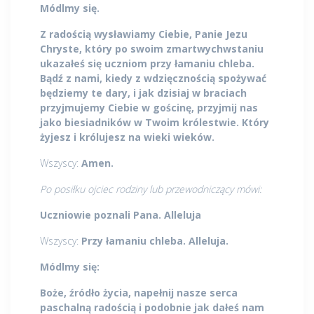
Módlmy się.
Z radością wysławiamy Ciebie, Panie Jezu
Chryste, który po swoim zmartwychwstaniu
ukazałeś się uczniom przy łamaniu chleba.
Bądź z nami, kiedy z wdzięcznością spożywać
będziemy te dary, i jak dzisiaj w braciach
przyjmujemy Ciebie w gościnę, przyjmij nas
jako biesiadników w Twoim królestwie. Który
żyjesz i królujesz na wieki wieków.
Wszyscy:
Amen.
Po posiłku ojciec rodziny lub przewodniczący mówi:
Uczniowie poznali Pana. Alleluja
Wszyscy:
Przy łamaniu chleba. Alleluja.
Módlmy się:
Boże, źródło życia, napełnij nasze serca
paschalną radością i podobnie jak dałeś nam