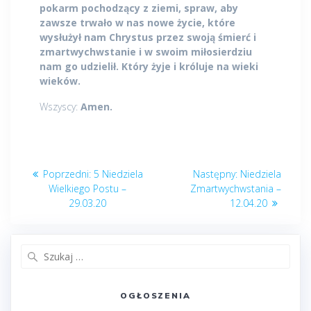
pokarm pochodzący z ziemi, spraw, aby
zawsze trwało w nas nowe życie, które
wysłużył nam Chrystus przez swoją śmierć i
zmartwychwstanie i w swoim miłosierdziu
nam go udzielił. Który żyje i króluje na wieki
wieków.
Wszyscy:
Amen.
Nawigacja
Poprzedni
Następny
Poprzedni:
5 Niedziela
Następny:
Niedziela
wpisu
post:
post:
Wielkiego Postu –
Zmartwychwstania –
29.03.20
12.04.20
Szukaj:
OGŁOSZENIA