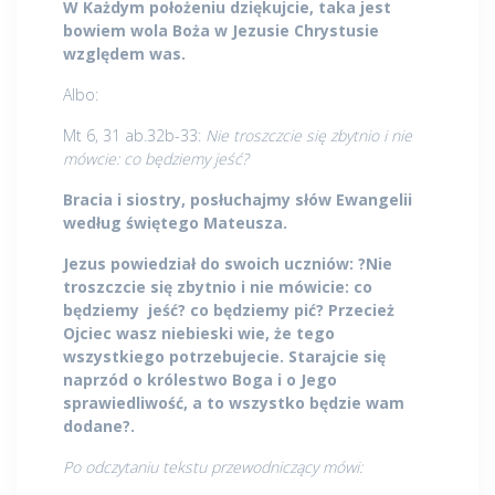
W Każdym położeniu dziękujcie, taka jest
bowiem wola Boża w Jezusie Chrystusie
względem was.
Albo:
Mt 6, 31 ab.32b-33:
Nie troszczcie się zbytnio i nie
mówcie: co będziemy jeść?
Bracia i siostry, posłuchajmy słów Ewangelii
według świętego Mateusza.
Jezus powiedział do swoich uczniów: ?Nie
troszczcie się zbytnio i nie mówicie: co
będziemy jeść? co będziemy pić? Przecież
Ojciec wasz niebieski wie, że tego
wszystkiego potrzebujecie. Starajcie się
naprzód o królestwo Boga i o Jego
sprawiedliwość, a to wszystko będzie wam
dodane?.
Po odczytaniu tekstu przewodniczący mówi: