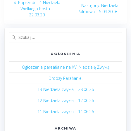
Poprzedni
Poprzedni:
4 Niedziela
Następny
Następny:
Niedziela
wpisu
post:
Wielkiego Postu –
post:
Palmowa – 5.04.20
22.03.20
Szukaj:
OGŁOSZENIA
Ogłoszenia pareafialne na XVI Niedzielę Zwykłą
Drodzy Parafianie.
13 Niedziela zwykła – 28.06.26
12 Niedziela zwykła – 12.06.26
11 Niedziela zwykła – 14.06.26
ARCHIWA