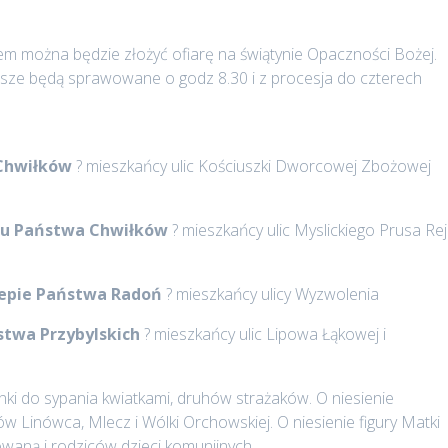
j.
łem można będzie złożyć ofiarę na świątynie Opaczności Bożej.
sze będą sprawowane o godz 8.30 i z procesja do czterech
 Chwiłków
? mieszkańcy ulic Kościuszki Dworcowej Zbożowej
go u Państwa Chwiłków
? mieszkańcy ulic Myslickiego Prusa Re
klepie Państwa Radoń
? mieszkańcy ulicy Wyzwolenia
stwa Przybylskich
? mieszkańcy ulic Lipowa Łąkowej i
ki do sypania kwiatkami, druhów strażaków. O niesienie
 Linówca, Mlecz i Wólki Orchowskiej. O niesienie figury Matki
waną i rodziców dzieci komunijnych,