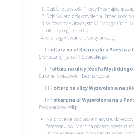
Dziś Uroczystość Trójcy Przenajświętsze
Dziś Święto dziękczynienia. Przed kościo
W czwartek Uroczystość Bożego Ciała. M
ołtarzy o godz10.00.
O przygotowanie ołtarzy proszę:
I ?
ołtarz na ul Kościuszki u Państwa
Słonecznej i Jana III Sobieskiego
II ?
ołtarz na ulicy Józefa Myslickie
Stromej Kwiatowej i Bednarczyka
III ?
ołtarz na ulicy Wyzwolenia na s
IV ?
ołtarz na ul Wyzwolenia na u Pań
Powstańców Wlkp.
Na procesje zapraszam asystę, dziewczyn
feretronu św. Marcina proszę mieszkańców
Bożej Fatimskiej proszę młodzież bierzmo