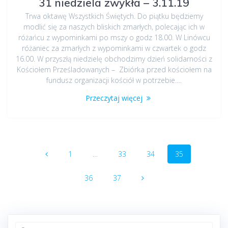
31 niedziela zwykła – 3.11.19
Trwa oktawę Wszystkich Świętych. Do piątku będziemy
modlić się za naszych bliskich zmarłych, polecając ich w
różańcu z wypominkami po mszy o godz 18.00. W Linówcu
różaniec za zmarłych z wypominkami w czwartek o godz
16.00. W przyszłą niedzielę obchodzimy dzień solidarności z
Kościołem Prześladowanych – Zbiórka przed kościołem na
fundusz organizacji kościół w potrzebie.…
Przeczytaj więcej
Nawigacja
Strona
Strona
Strona
Strona
1
…
33
34
35
wpisów
Strona
Strona
36
37
Szukaj: