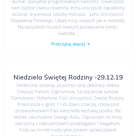
słuchać specjalnie przygotowanych katechez. Towarzyszyć
nam będzie świeca nowenna, którą uroczyście zapaliliśmy
wczoraj -w pierwsza sobotę miesiąca. Jutro Uroczystość
Objawienia Pańskiego. Układ mszy świętych jak w niedzielę.
Na wszystkich mszach świętych poświęcenie kredy i
kadzidła…
Przeczytaj więcej
Niedziela Świętej Rodziny -29.12.19
Serdecznie dziękuję za pomoc przy dekoracji żłóbka.
Dziękuję Panom: Zygmuntowi, Szczepanowi, Jurkowi,
Damianowi i Hubertowi. Dziś Uroczystość Świętej Rodziny.
Przed msza o godz 11.45 dzieci z naszej szkoły pod
przewodnictwem Pani katechetki wystawią Jasełka. We
wtorek zakończenie Starego Roku. Zapraszam na mszę
wieczorną z nabożeństwem przebłagalno ? błagalnym.
Podczas homilii tradycyjnie podam sprawozdanie