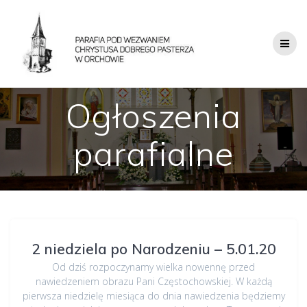
Ogłoszenia
parafialne
2 niedziela po Narodzeniu – 5.01.20
Od dziś rozpoczynamy wielka nowennę przed
nawiedzeniem obrazu Pani Częstochowskiej. W każdą
pierwsza niedzielę miesiąca do dnia nawiedzenia będziemy